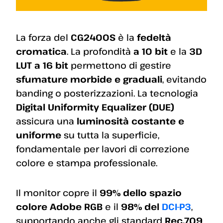
La forza del
CG2400S
è la
fedeltà
cromatica
. La profondità
a 10 bit
e la
3D
LUT a 16 bit
permettono di gestire
sfumature morbide e graduali
, evitando
banding o posterizzazioni. La tecnologia
Digital Uniformity Equalizer (DUE)
assicura una
luminosità costante e
uniforme
su tutta la superficie,
fondamentale per lavori di correzione
colore e stampa professionale.
Il monitor copre il
99% dello spazio
colore Adobe RGB
e il
98% del
DCI-P3
,
supportando anche gli standard
Rec.709