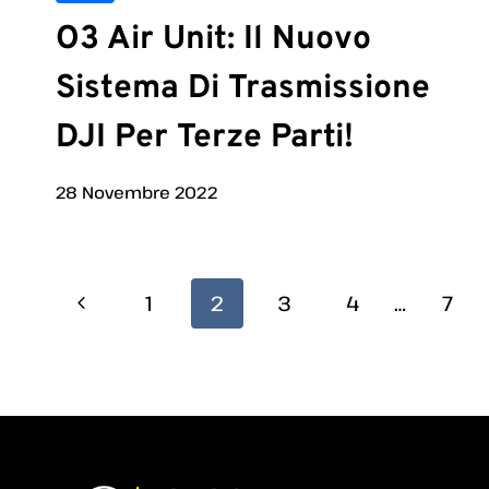
O3 Air Unit: Il Nuovo
Sistema Di Trasmissione
DJI Per Terze Parti!
28 Novembre 2022
Navigazione
Pagina
1
2
3
4
…
7
Pagina
Precedente