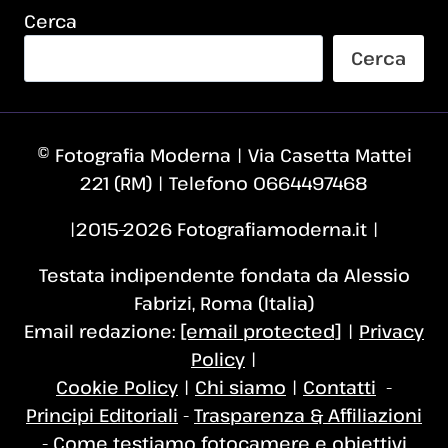
Cerca
Cerca
© Fotografia Moderna | Via Casetta Mattei
221 (RM) | Telefono 0664497468
|2015–2026 Fotografiamoderna.it |
Testata indipendente fondata da Alessio
Fabrizi, Roma (Italia)
Email redazione:
[email protected]
|
Privacy
Policy
|
Cookie Policy
|
Chi siamo
|
Contatti
-
Principi Editoriali
-
Trasparenza & Affiliazioni
-
Come testiamo fotocamere e obiettivi