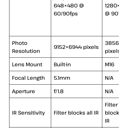
648×480 @
1280×72
60/90fps
@ 90fps
Photo
3856×21
9152×6944 pixels
Resolution
pixels
Lens Mount
Built-in
M16
Focal Length
5.1mm
N/A
Aperture
f/1.8
N/A
Filter
IR Sensitivity
Filter blocks all IR
blocks al
IR