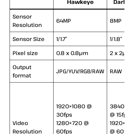
Hawkeye
Darkse
Sensor
64MP
8MP
Resolution
Sensor Size
1/1.7″
1/1.8″
Pixel size
0.8 x 0.8µm
2 x 2µm
Output
JPG/YUV/RGB/RAW
RAW
format
1920×1080 @
3840×21
30fps
@ 15fps
Video
1280×720 @
1920×10
Resolution
60fps
@ 60fps