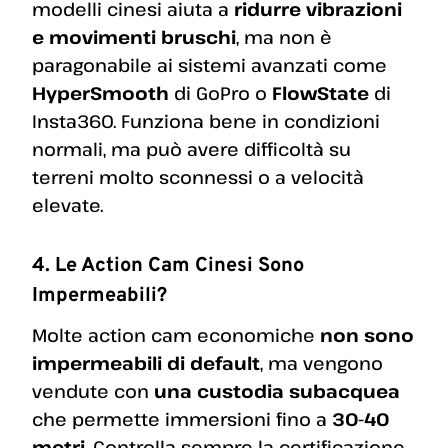
modelli cinesi aiuta a
ridurre vibrazioni
e movimenti bruschi
, ma non è
paragonabile ai sistemi avanzati come
HyperSmooth
di GoPro o
FlowState
di
Insta360. Funziona bene in condizioni
normali, ma può avere difficoltà su
terreni molto sconnessi o a velocità
elevate.
4. Le Action Cam Cinesi Sono
Impermeabili?
Molte action cam economiche
non sono
impermeabili di default
, ma vengono
vendute con
una custodia subacquea
che permette immersioni fino a
30-40
metri
. Controlla sempre la certificazione