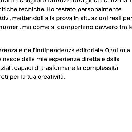
arti a scegliere l'attrezzatura giusta senza fart
ecifiche tecniche. Ho testato personalmente
ivi, mettendoli alla prova in situazioni reali pe
 numeri, ma come si comportano davvero tra l
enza e nell'indipendenza editoriale. Ogni mia
 nasce dalla mia esperienza diretta e dalla
arziali, capaci di trasformare la complessità
i per la tua creatività.