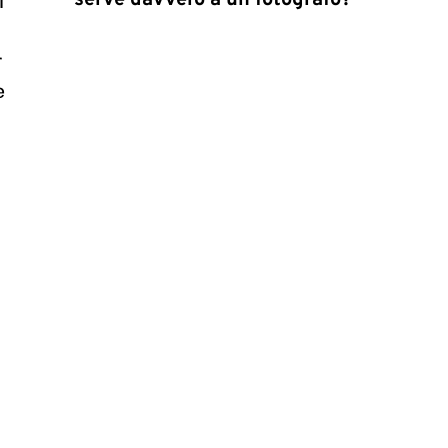
serve davvero a un fotografo?
i
r
e