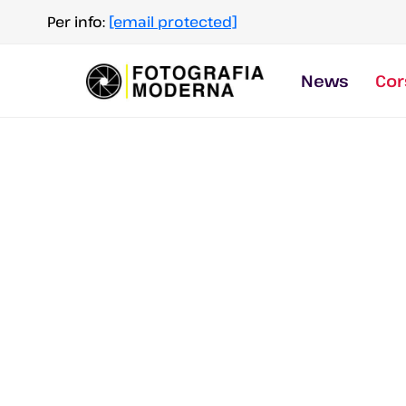
Salta
Per info:
[email protected]
al
contenuto
News
Cor