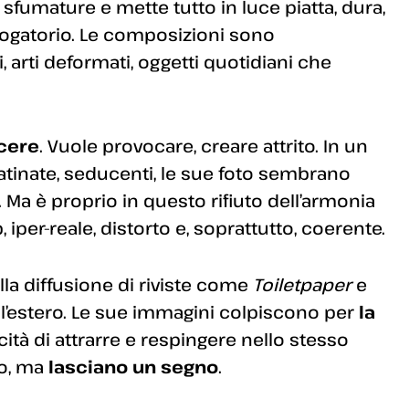
e sfumature e mette tutto in luce piatta, dura,
rogatorio. Le composizioni sono
, arti deformati, oggetti quotidiani che
cere
. Vuole provocare, creare attrito. In un
tinate, seducenti, le sue foto sembrano
 Ma è proprio in questo rifiuto dell’armonia
 iper-reale, distorto e, soprattutto, coerente.
lla diffusione di riviste come
Toiletpaper
e
 all’estero. Le sue immagini colpiscono per
la
acità di attrarre e respingere nello stesso
no, ma
lasciano un segno
.