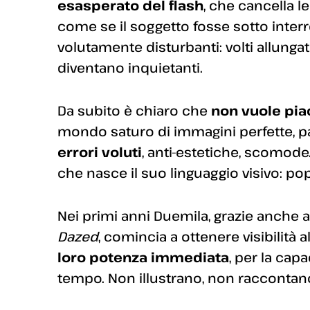
esasperato del flash
, che cancella l
come se il soggetto fosse sotto inter
volutamente disturbanti: volti allungati
diventano inquietanti.
Da subito è chiaro che
non vuole pia
mondo saturo di immagini perfette, pa
errori voluti
, anti-estetiche, scomode.
che nasce il suo linguaggio visivo: pop,
Nei primi anni Duemila, grazie anche a
Dazed
, comincia a ottenere visibilità
loro potenza immediata
, per la cap
tempo. Non illustrano, non racconta