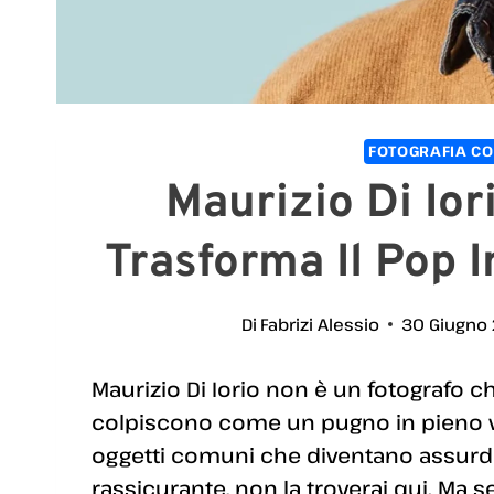
FOTOGRAFIA CO
Maurizio Di Ior
Trasforma Il Pop I
Di
Fabrizi Alessio
30 Giugno
Maurizio Di Iorio non è un fotografo c
colpiscono come un pugno in pieno vol
oggetti comuni che diventano assurdi,
rassicurante, non la troverai qui. Ma s