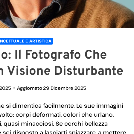
NCETTUALE E ARTISTICA
io: Il Fotografo Che
n Visione Disturbante
 2025
Aggiornato
29 Dicembre 2025
he si dimentica facilmente. Le sue immagini
to: corpi deformati, colori che urlano,
 quasi minacciosi. Se cerchi bellezza
e sei disposto a lasciarti spiazzare, a mettere