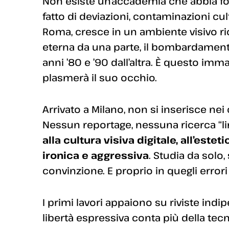
Non esiste un’accademia che abbia for
fatto di deviazioni, contaminazioni cultu
Roma, cresce in un ambiente visivo ricco
eterna da una parte, il bombardamento
anni ’80 e ’90 dall’altra. È questo imm
plasmerà il suo occhio.
Arrivato a Milano, non si inserisce nei 
Nessun reportage, nessuna ricerca “liri
alla cultura visiva digitale, all’est
ironica e aggressiva
. Studia da solo
convinzione. E proprio in quegli errori t
I primi lavori appaiono su riviste ind
libertà espressiva conta più della tecn