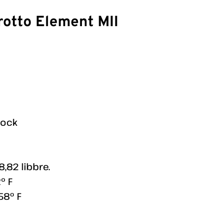
rotto Element MII
lock
8,82 libbre.
° F
58° F