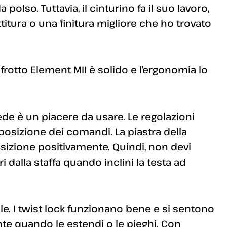
polso. Tuttavia, il cinturino fa il suo lavoro,
titura o una finitura migliore che ho trovato
rotto Element MII è solido e l’ergonomia lo
ede è un piacere da usare. Le regolazioni
isposizione dei comandi. La piastra della
sizione positivamente. Quindi, non devi
i dalla staffa quando inclini la testa ad
ile. I twist lock funzionano bene e si sentono
nte quando le estendi o le pieghi. Con