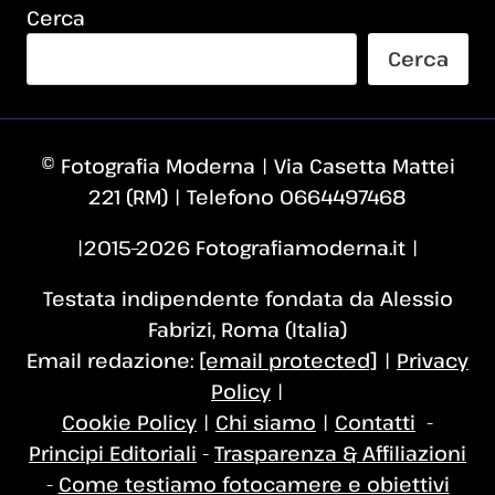
Cerca
Cerca
© Fotografia Moderna | Via Casetta Mattei
221 (RM) | Telefono 0664497468
|2015–2026 Fotografiamoderna.it |
Testata indipendente fondata da Alessio
Fabrizi, Roma (Italia)
Email redazione:
[email protected]
|
Privacy
Policy
|
Cookie Policy
|
Chi siamo
|
Contatti
-
Principi Editoriali
-
Trasparenza & Affiliazioni
-
Come testiamo fotocamere e obiettivi