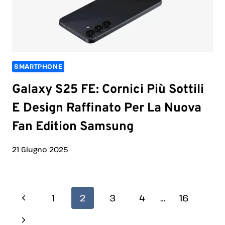
SMARTPHONE
Galaxy S25 FE: Cornici Più Sottili
E Design Raffinato Per La Nuova
Fan Edition Samsung
21 Giugno 2025
Navigazione
Pagina
1
2
3
4
…
16
Pagina
Precedente
Pagina