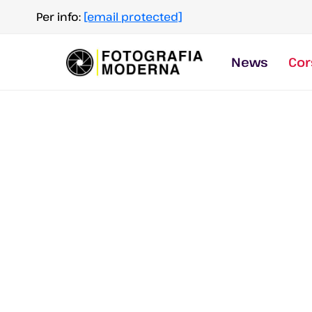
Salta
Per info:
[email protected]
al
contenuto
News
Cor