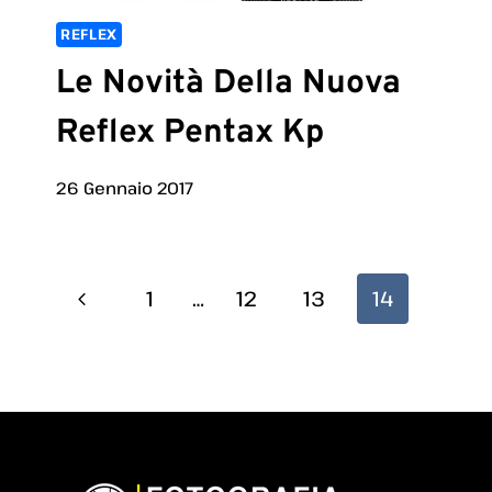
REFLEX
Le Novità Della Nuova
Reflex Pentax Kp
26 Gennaio 2017
Navigazione
Pagina
1
…
12
13
14
Pagina
Precedente