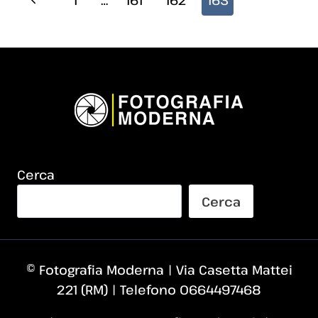
1
…
161
162
163
Pagina
Precedente
Cerca
Cerca
© Fotografia Moderna | Via Casetta Mattei
221 (RM) | Telefono 0664497468